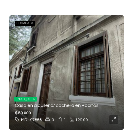
DESTACADA
EN ALQUILER
Casa en alquiler c/ cochera en Pocitos
$ 50.000
MR -97858
3
1
129.00