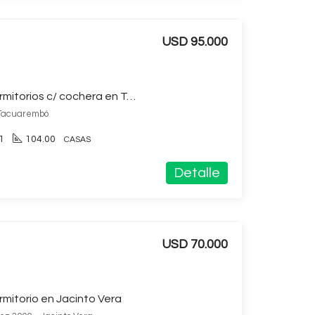
USD 95.000
Casa en venta de 3 dormitorios c/ cochera en Tacuarembo
, Tacuarembó
1
104.00
CASAS
Detalle
USD 70.000
mitorio en Jacinto Vera