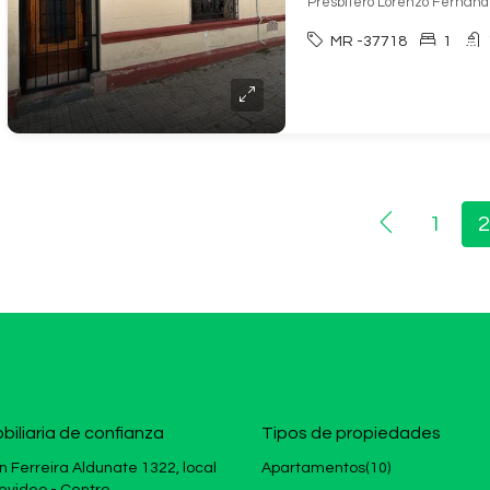
Presbitero Lorenzo Fernande
MR -37718
1
1
2
biliaria de confianza
Tipos de propiedades
n Ferreira Aldunate 1322, local
Apartamentos
(10)