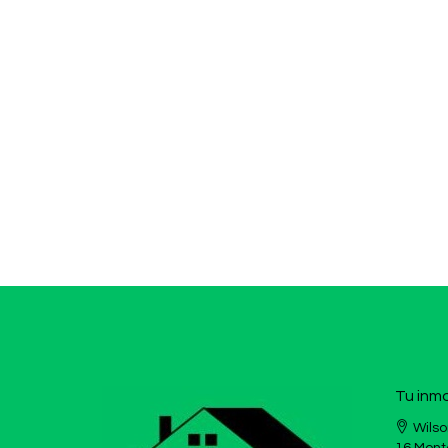
Tu inmo
Wilso