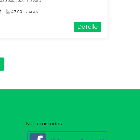
z 3000, , Jacinto Vera
1
47.00
CASAS
Detalle
Nuestras redes