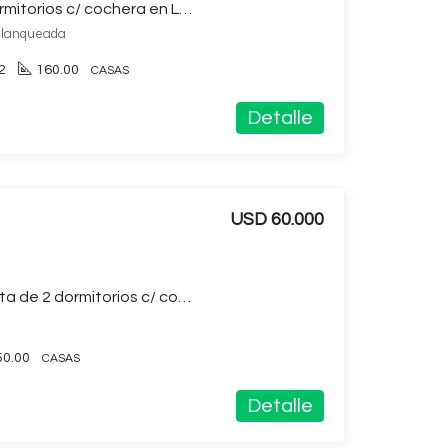
Casa en venta de 3 dormitorios c/ cochera en La Blanqueada
 Blanqueada
2
160.00
CASAS
Detalle
USD 60.000
Casa en venta con renta de 2 dormitorios c/ cochera y Renta en Maroñas
50.00
CASAS
Detalle