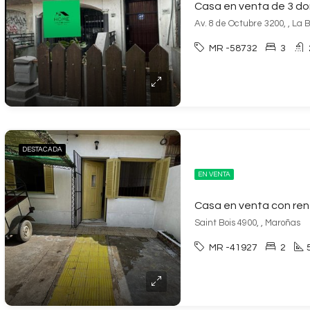
Av. 8 de Octubre 3200, , La
MR -58732
3
DESTACADA
EN VENTA
Saint Bois 4900, , Maroñas
MR -41927
2